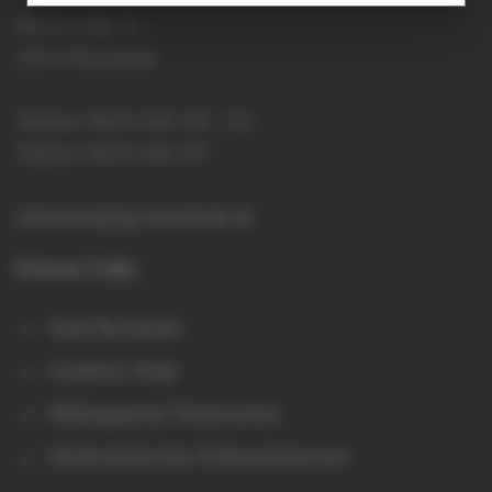
Hansestraße 15
21614 Buxtehude
Telefon: 04161 644 150 / 151
Telefax: 04161 644 155
sekretariat@igs-buxtehude.de
Externe Links
Stadt Buxtehude
Landkreis Stade
Bildungsportal Niedersachen
Niedersächsisches Kultusministerium