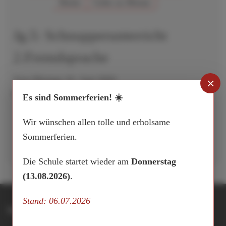
Heute
Gehe zu Monat
Jg.5: Schnupperunterricht
2.Fremdsprache
Vom Montag, 01. Juni 2026
×
Bis Freitag, 05. Juni 2026
Es sind Sommerferien! ☀️
Aufrufe
:
Wir wünschen allen tolle und erholsame
286
Sommerferien.
Die Schule startet wieder am
Donnerstag
(13.08.2026)
.
Stand: 06.07.2026
Integrierte Gesamtschule Buxtehude