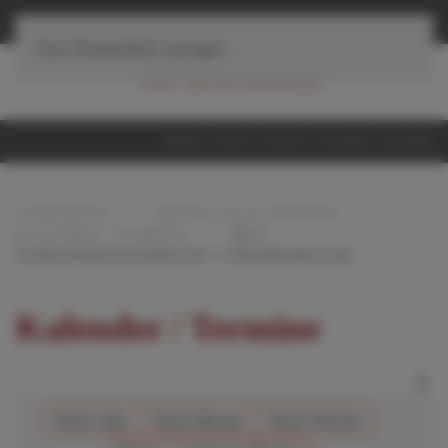
≡
Navigation
Zum Hauptinhalt springen
Home
iServ
Suche
Sitemap
Kontakt
STARTSEITE
AKTUELLES & TERMINE
KALENDER / TERMINE
JG.5:
SCHNUPPERUNTERRICHT 2.FREMDSPRACHE
Kalender / Termine
Nach Jahr
Nach Monat
Nach Woche