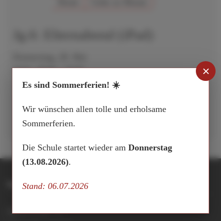
Heute
Gehe zu Monat
Jg.6: Elternabend (iPad)
Donnerstag, 28. Mai
×
2026, 18:00 - 19:00
Es sind Sommerferien! ☀️
Aufrufe
:
332
Wir wünschen allen tolle und erholsame
Sommerferien.
Die Schule startet wieder am
Donnerstag
(13.08.2026)
.
Integrierte Gesamtschule Buxtehude
Stand: 06.07.2026
Hansestraße 15