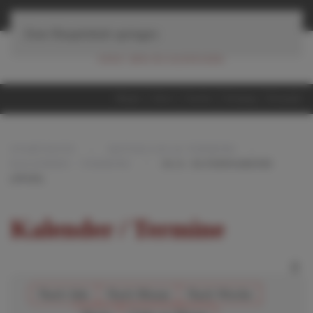
≡
Navigation
Zum Hauptinhalt springen
Home
iServ
Suche
Sitemap
Kontakt
STARTSEITE
AKTUELLES & TERMINE
KALENDER / TERMINE
JG.6: ELTERNABEND
(IPAD)
Kalender / Termine
Nach Jahr
Nach Monat
Nach Woche