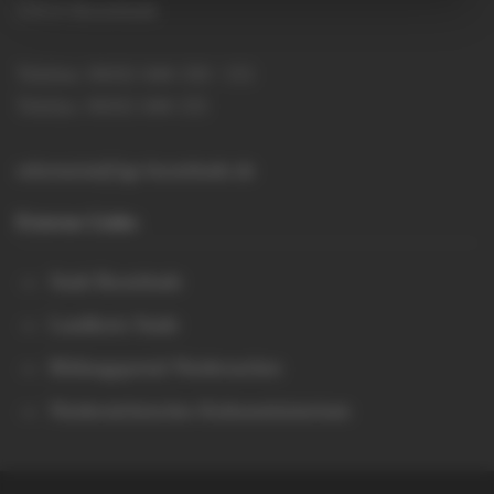
21614 Buxtehude
Telefon: 04161 644 150 / 151
Telefax: 04161 644 155
sekretariat@igs-buxtehude.de
Externe Links
Stadt Buxtehude
Landkreis Stade
Bildungsportal Niedersachen
Niedersächsisches Kultusministerium