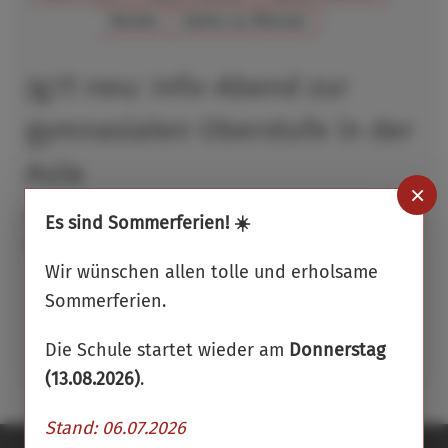
Heute
Gehe zu Monat
Jg.11 neu: Info-Abend zur
gymnasialen Oberstufe in der
Aula
×
Montag, 10. Februar
Es sind Sommerferien! ☀️
2025, 19:00 - 21:00
Wir wünschen allen tolle und erholsame
Aufrufe
:
Sommerferien.
603
Die Schule startet wieder am
Donnerstag
(13.08.2026)
.
Stand: 06.07.2026