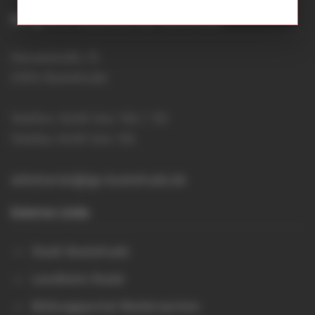
Integrierte Gesamtschule Buxtehude
Hansestraße 15
21614 Buxtehude
Telefon: 04161 644 150 / 151
Telefax: 04161 644 155
sekretariat@igs-buxtehude.de
Externe Links
Stadt Buxtehude
Landkreis Stade
Bildungsportal Niedersachen