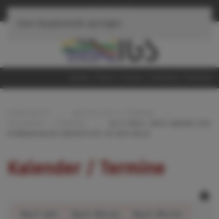
≡
Navigation
Zum Hauptinhalt springen
Home
iServ
Suche
Sitemap
Kontakt
STARTSEITE
AKTUELLES & TERMINE
KALENDER / TERMINE
JG.11 NEU: INFO-ABEND ZUR
GYMNASIALEN OBERSTUFE IN DER AULA
Kalender / Termine
Nach Jahr
Nach Monat
Nach Woche