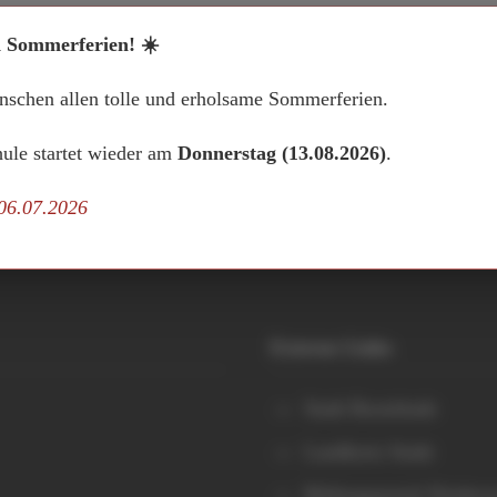
d Sommerferien! ☀️
schen allen tolle und erholsame Sommerferien.
ule startet wieder am
Donnerstag (13.08.2026)
.
 06.07.2026
Externe Links
Stadt Buxtehude
Landkreis Stade
Bildungsportal Nieders