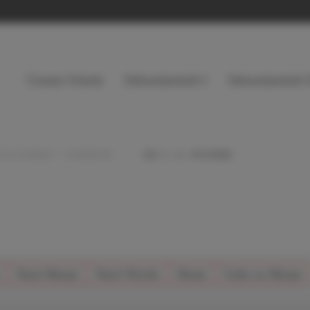
Unsere Schule
Sekundarstufe I
Sekundarstufe I
KALENDER / TERMINE
KU 1.-3. STUNDE
Nach Monat
Nach Woche
Heute
Gehe zu Monat