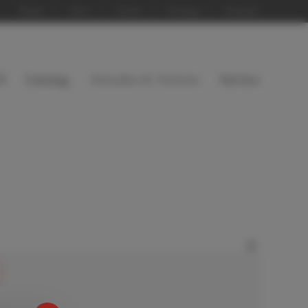
Home
iServ
Suche
Sitemap
Kontakt
I
Ganztag
Aktuelles & Termine
Service