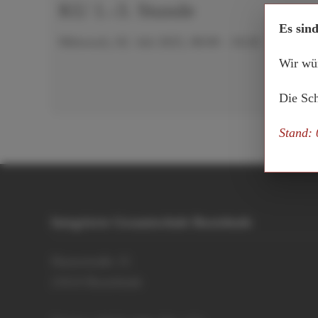
KU 1.-3. Stunde
Es sin
Mittwoch, 02. Juli 2025, 08:00 - 10:20
Wir wün
Die Sch
Stand:
Integrierte Gesamtschule Buxtehude
Hansestraße 15
21614 Buxtehude