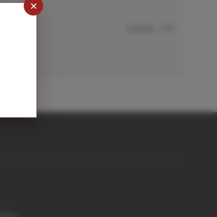
×
Aufrufe
: 721
achen