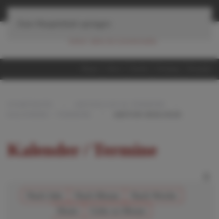
≡
Navigation
Zum Hauptinhalt springen
Home
iServ
Suche
Sitemap
Kontakt
STARTSEITE
AKTUELLES & TERMINE
KALENDER / TERMINE
ABITUR BIOLOGIE
Kalender / Termine
Nach Jahr
Nach Monat
Nach Woche
Heute
Gehe zu Monat