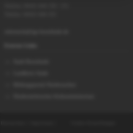
Telefon: 04161 644 150 / 151
Telefax: 04161 644 155
sekretariat@igs-buxtehude.de
Externe Links
Stadt Buxtehude
Landkreis Stade
Bildungsportal Niedersachen
Niedersächsisches Kultusministerium
Datenschutz
Impressum
Cookie-Einstellungen