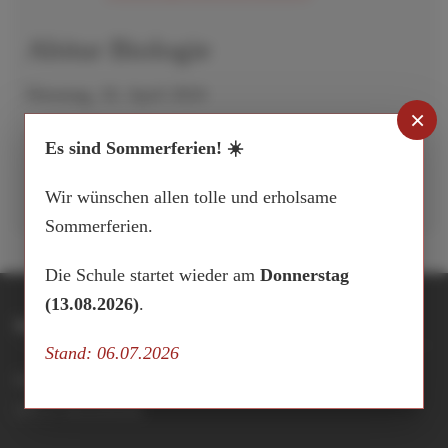
Abitur Biologie
Dienstag, 16. April 2024
×
Aufrufe
:
Es sind Sommerferien! ☀️
729
Wir wünschen allen tolle und erholsame
Sommerferien.
Die Schule startet wieder am
Donnerstag
(13.08.2026)
.
Integrierte Gesamtschule Buxtehude
Stand: 06.07.2026
Hansestraße 15
21614 Buxtehude