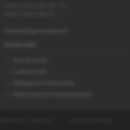
Telefon: 04161 644 150 / 151
Telefax: 04161 644 155
sekretariat@igs-buxtehude.de
Externe Links
Stadt Buxtehude
Landkreis Stade
Bildungsportal Niedersachen
Niedersächsisches Kultusministerium
Datenschutz
Impressum
Cookie-Einstellungen