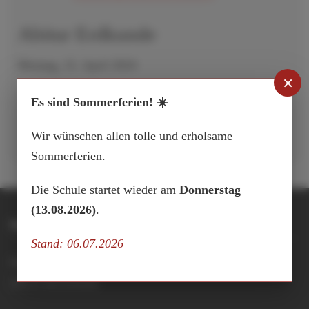
Abitur Erdkunde
Montag, 15. April 2024
×
Aufrufe
:
Es sind Sommerferien! ☀️
666
Wir wünschen allen tolle und erholsame
Sommerferien.
Die Schule startet wieder am
Donnerstag
(13.08.2026)
.
Integrierte Gesamtschule Buxtehude
Stand: 06.07.2026
Hansestraße 15
21614 Buxtehude