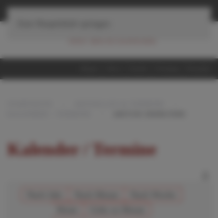
≡
Navigation
Zum Hauptinhalt springen
Home
iServ
Suche
Sitemap
Kontakt
STARTSEITE
AKTUELLES & TERMINE
KALENDER / TERMINE
ABITUR ERDKUNDE
Kalender / Termine
Nach Jahr
Nach Monat
Nach Woche
Heute
Gehe zu Monat